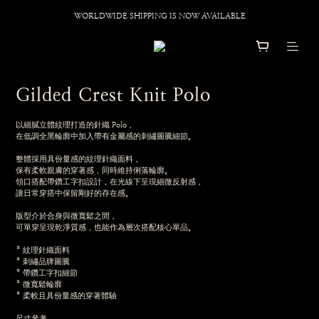
WORLDWIDE SHIPPING IS NOW AVAILABLE
Gilded Crest Knit Polo
以細膩立體紋理打造的針織 Polo，
在低調全黑輪廓中加入帶有金屬感的刺繡圖騰細節。
整體採用具份量感的紋理針織面料，
保有柔軟親膚的穿著感，同時維持俐落輪廓。
領口搭配帶鑽工字扣設計，在光線下呈現細微反射感，
讓日常穿搭中保留剛好的存在感。
版型介於合身與微寬鬆之間，
可單穿呈現乾淨質感，也能作為層次搭配核心單品。
* 紋理針織面料
* 刺繡品牌圖騰
* 帶鑽工字扣細節
* 微寬鬆輪廓
* 柔軟且具份量感的穿著體驗
尺寸參考