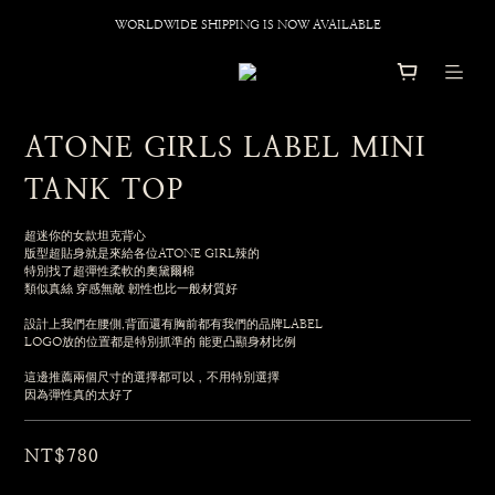
WORLDWIDE SHIPPING IS NOW AVAILABLE
ATONE GIRLS LABEL MINI
TANK TOP
超迷你的女款坦克背心
版型超貼身就是來給各位ATONE GIRL辣的
特別找了超彈性柔軟的奧黛爾棉
類似真絲 穿感無敵 韌性也比一般材質好
設計上我們在腰側,背面還有胸前都有我們的品牌LABEL
LOGO放的位置都是特別抓準的 能更凸顯身材比例
這邊推薦兩個尺寸的選擇都可以，不用特別選擇
因為彈性真的太好了
NT$780