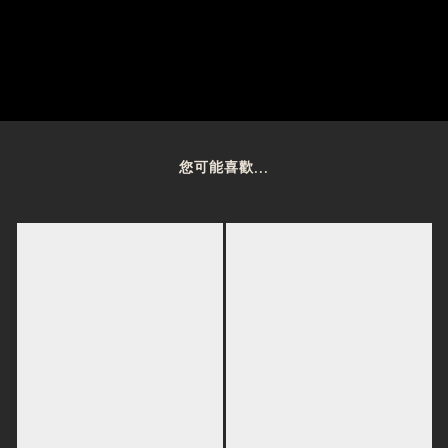
M : 衣長 44 (超彈性面料）
L : 衣長 45（超彈性面料）
您可能喜歡...