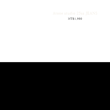
Atone studio 25ss JEANS
NT$1,980