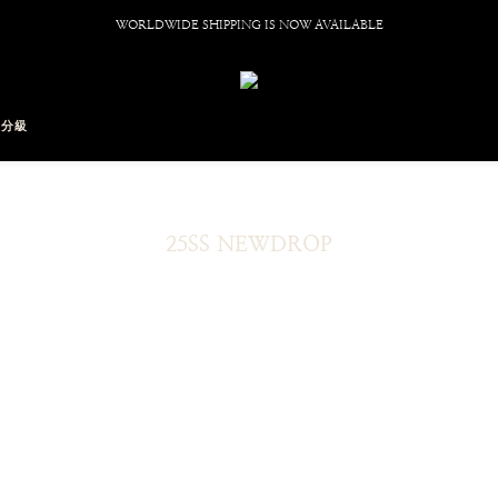
WORLDWIDE SHIPPING IS NOW AVAILABLE
員分級
25SS NEWDROP