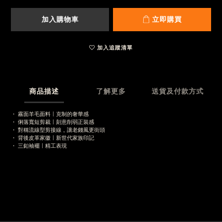
加入購物車
立即購買
加入追蹤清單
商品描述
了解更多
送貨及付款方式
・ 霧面羊毛面料｜克制的奢華感
・ 俐落寬短剪裁｜刻意削弱正裝感
・ 對稱流線型剪接線，讓老錢風更街頭
・ 背後皮革家徽｜新世代家族印記
・ 三釦袖襬｜精工表現
尺寸 / 衣長 / 胸圍 / 袖長 / 肩寬
M ：62.5 / 56.5 / 63.5 / 47.5
L：65.5 / 59 / 64 / 49.5
XL : 67 / 61 /65 / 50