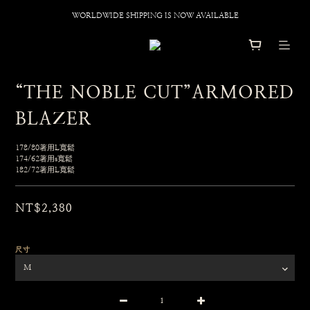
WORLDWIDE SHIPPING IS NOW AVAILABLE
“THE NOBLE CUT”ARMORED
BLAZER
178/80著用L寬鬆
174/62著用s寬鬆 
182/72著用L寬鬆
NT$2,380
尺寸